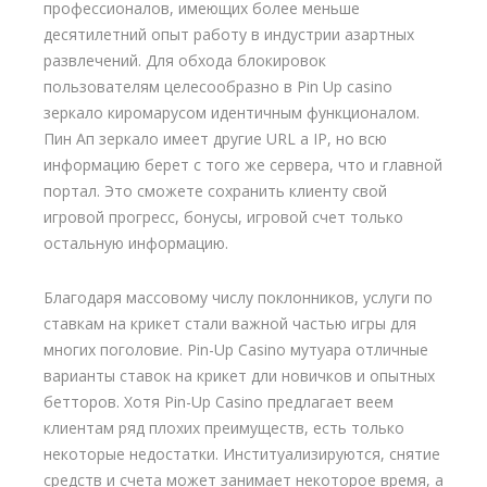
профессионалов, имеющих более меньше
десятилетний опыт работу в индустрии азартных
развлечений. Для обхода блокировок
пользователям целесообразно в Pin Up casino
зеркало киромарусом идентичным функционалом.
Пин Ап зеркало имеет другие URL а IP, но всю
информацию берет с того же сервера, что и главной
портал. Это сможете сохранить клиенту свой
игровой прогресс, бонусы, игровой счет только
остальную информацию.
Благодаря массовому числу поклонников, услуги по
ставкам на крикет стали важной частью игры для
многих поголовие. Pin-Up Casino мутуара отличные
варианты ставок на крикет дли новичков и опытных
бетторов. Хотя Pin-Up Casino предлагает веем
клиентам ряд плохих преимуществ, есть только
некоторые недостатки. Институализируются, снятие
средств и счета может занимает некоторое время, а