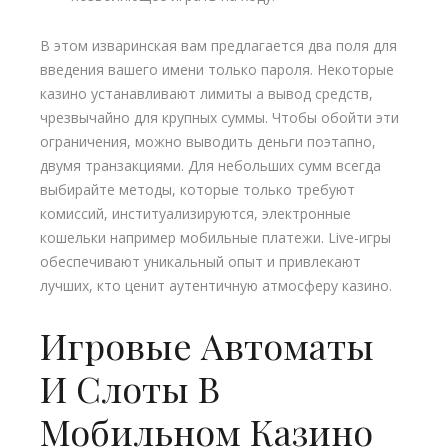
В этом изваринская вам предлагается два поля для
введения вашего имени только пароля. Некоторые
казино устанавливают лимиты а вывод средств,
чрезвычайно для крупных суммы. Чтобы обойти эти
ограничения, можно выводить деньги поэтапно,
двумя транзакциями. Для небольших сумм всегда
выбирайте методы, которые только требуют
комиссий, институализируются, электронные
кошельки например мобильные платежи. Live-игры
обеспечивают уникальный опыт и привлекают
лучших, кто ценит аутентичную атмосферу казино.
Игровые Автоматы
И Слоты В
Мобильном Казино