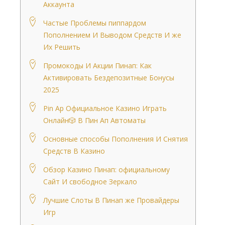
Аккаунта
Частые Проблемы пиппардом
Пополнением И Выводом Средств И же
Их Решить
Промокоды И Акции Пинап: Как
Активировать Бездепозитные Бонусы
2025
Pin Ap Официальное Казино Играть
Онлайн🎲 В Пин Ап Автоматы
Основные способы Пополнения И Снятия
Средств В Казино
Обзор Казино Пинап: официальному
Сайт И свободное Зеркало
Лучшие Слоты В Пинап же Провайдеры
Игр