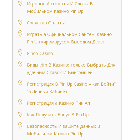
Игровые Автоматы И Слоты В
Мобильном Казино Pin Up
Средства Оплаты
Играть а Официальном Сайте☑️ Казино
Pin Up киромарусом Выводом Денег
Pinco Casino
Виды Игр В Казино: только Выбрать Для
удачным Ставок И Выигрышей
Регистрация В Pin Up Casino – как Войти”
“в Личный Кабинет
Регистрация а Казино Пин Ап
Как Получить Бонус В Pin Up
Безопасность И защите Данных В
Мобильном Казино Pin Up