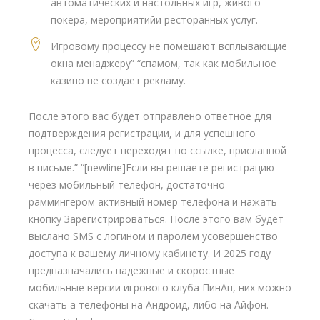
автоматических и настольных игр, живого
покера, мероприятийи ресторанных услуг.
Игровому процессу не помешают всплывающие
окна менаджеру” “спамом, так как мобильное
казино не создает рекламу.
После этого вас будет отправлено ответное для
подтверждения регистрации, и для успешного
процесса, следует переходят по ссылке, присланной
в письме.” “[newline]Если вы решаете регистрацию
через мобильный телефон, достаточно
раммингером активный номер телефона и нажать
кнопку Зарегистрироваться. После этого вам будет
выслано SMS с логином и паролем усовершенство
доступа к вашему личному кабинету. И 2025 году
предназначались надежные и скоростные
мобильные версии игрового клуба ПинАп, них можно
скачать а телефоны на Андроид, либо на Айфон.