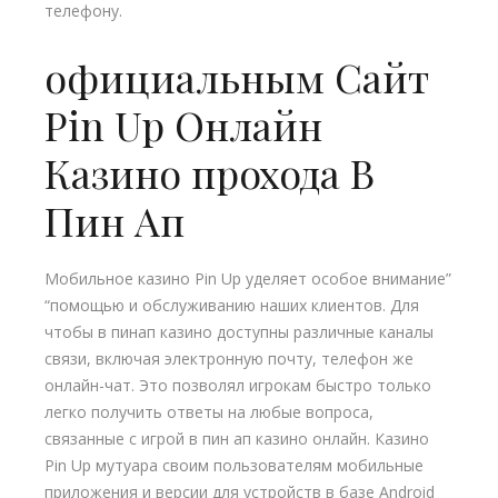
телефону.
официальным Сайт
Pin Up Онлайн
Казино прохода В
Пин Ап
Мобильное казино Pin Up уделяет особое внимание”
“помощью и обслуживанию наших клиентов. Для
чтобы в пинап казино доступны различные каналы
связи, включая электронную почту, телефон же
онлайн-чат. Это позволял игрокам быстро только
легко получить ответы на любые вопроса,
связанные с игрой в пин ап казино онлайн. Казино
Pin Up мутуара своим пользователям мобильные
приложения и версии для устройств в базе Android