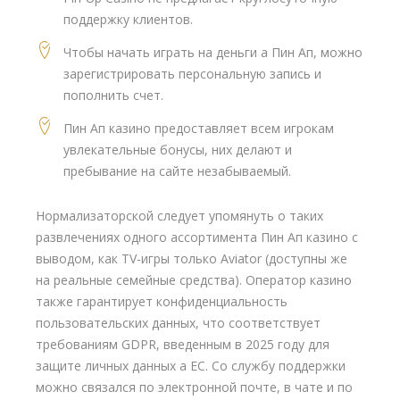
поддержку клиентов.
Чтобы начать играть на деньги а Пин Ап, можно
зарегистрировать персональную запись и
пополнить счет.
Пин Ап казино предоставляет всем игрокам
увлекательные бонусы, них делают и
пребывание на сайте незабываемый.
Нормализаторской следует упомянуть о таких
развлечениях одного ассортимента Пин Ап казино с
выводом, как TV-игры только Aviator (доступны же
на реальные семейные средства). Оператор казино
также гарантирует конфиденциальность
пользовательских данных, что соответствует
требованиям GDPR, введенным в 2025 году для
защите личных данных а ЕС. Со службу поддержки
можно связался по электронной почте, в чате и по