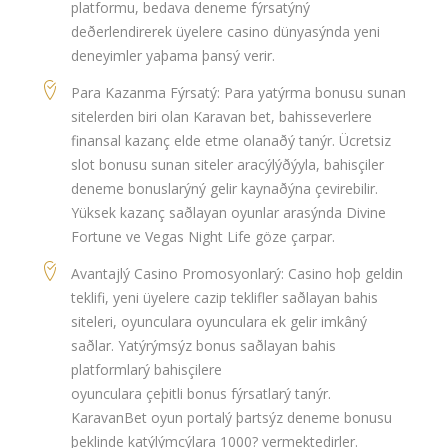
platformu, bedava deneme fýrsatýný
deðerlendirerek üyelere casino dünyasýnda yeni
deneyimler yaþama þansý verir.
Para Kazanma Fýrsatý: Para yatýrma bonusu sunan
sitelerden biri olan Karavan bet, bahisseverlere
finansal kazanç elde etme olanaðý tanýr. Ücretsiz
slot bonusu sunan siteler aracýlýðýyla, bahisçiler
deneme bonuslarýný gelir kaynaðýna çevirebilir.
Yüksek kazanç saðlayan oyunlar arasýnda Divine
Fortune ve Vegas Night Life göze çarpar.
Avantajlý Casino Promosyonlarý: Casino hoþ geldin
teklifi, yeni üyelere cazip teklifler saðlayan bahis
siteleri, oyunculara oyunculara ek gelir imkâný
saðlar. Yatýrýmsýz bonus saðlayan bahis
platformlarý bahisçilere
oyunculara çeþitli bonus fýrsatlarý tanýr.
KaravanBet oyun portalý þartsýz deneme bonusu
þeklinde katýlýmcýlara 1000? vermektedirler.