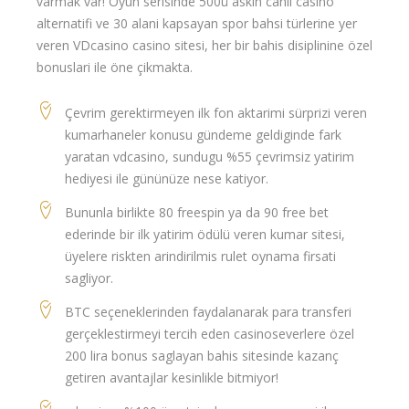
varmak var! Oyun serisinde 500ü askin canli casino
alternatifi ve 30 alani kapsayan spor bahsi türlerine yer
veren VDcasino casino sitesi, her bir bahis disiplinine özel
bonuslari ile öne çikmakta.
Çevrim gerektirmeyen ilk fon aktarimi sürprizi veren
kumarhaneler konusu gündeme geldiginde fark
yaratan vdcasino, sundugu %55 çevrimsiz yatirim
hediyesi ile gününüze nese katiyor.
Bununla birlikte 80 freespin ya da 90 free bet
ederinde bir ilk yatirim ödülü veren kumar sitesi,
üyelere riskten arindirilmis rulet oynama firsati
sagliyor.
BTC seçeneklerinden faydalanarak para transferi
gerçeklestirmeyi tercih eden casinoseverlere özel
200 lira bonus saglayan bahis sitesinde kazanç
getiren avantajlar kesinlikle bitmiyor!