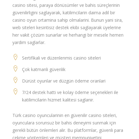
casino sitesi, paraya dönüsümler ve bahis süreçlerinin
güvenilirligini saglayarak, katilimcilarin daima adil bir
casino oyun ortamina sahip olmalarini. Bunun yani sira,
web siteleri kesintisiz destek ekibi saglayarak üyelerine
her vakit çözüm sunarlar ve herhangi bir mesele hemen
yardim saglarlar.
Sertifikali ve düzenlenmis casino siteleri
Çok katmanli güvenlik
Dürüst oyunlar ve düzgün ödeme oranlari
7/24 destek hatti ve kolay ödeme seçenekleri ile
katilimcilarin hizmet kalitesi saglanir.
Türk casino oyuncularinin en güvenilir casino siteleri,
oyunculara sorunsuz bir bahis deneyimi sunmak için
gerekli bütün önlemleri alir. Bu platformlar, güvenli para
çekme yöntemleri ve müsteri memnuniyetini