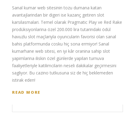
Sanal kumar web sitesinin tozu dumana katan
avantajlarindan bir digeri ise kazanç getiren slot
karsilasmalari. Temel olarak Pragmatic Play ve Red Rake
prodüksiyonlarina özel 200.000 lira tutarindaki ödül
havuzlu slot maçlariyla oyuncularin favorisi olan sanal
bahis platformunda cosku hiç sona ermiyor! Sanal
kumarhane web sitesi, en iyi kâr oranina sahip slot
yapimlarina iliskin özel günlerde yapilan turnuva
faaliyetleriyle katilimcilarin neseli dakikalar geçirmesini
sagliyor. Bu cazino tutkusuna siz de hiç beklemeden
istirak eden!
READ MORE