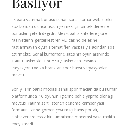
Basliyor
Ilk para yatirma bonusu sunan sanal kumar web siteleri
söz konusu olunca üstün gelmek için bir tek deneme
bonuslari yeterli degildir. Mevzubahis kriterlere göre
faaliyetlerini gerçeklestiren VD casino de esine
rastlanmayan oyun alternatifleri vasitasiyla adindan söz
ettirmekte. Sanal kumarhane sitesinin oyun arsivinde
1.400’ü askin slot tipi, 550’yi askin canli casino
varyasyonu ve 28 branstan spor bahsi varyasyonlari
mevcut.
Son yillarin bahis modasi sanal spor maçlari da bu kumar
platformunda! 16 oyunun liglerine bahis yapma olanagi
mevcut! Yatirim sarti istenen deneme kampanyasi
formatini tarihe gömen çevrim içi bahis portali,
slotseverlere essiz bir kumarhane macerasi yasatmakta
epey kararli.