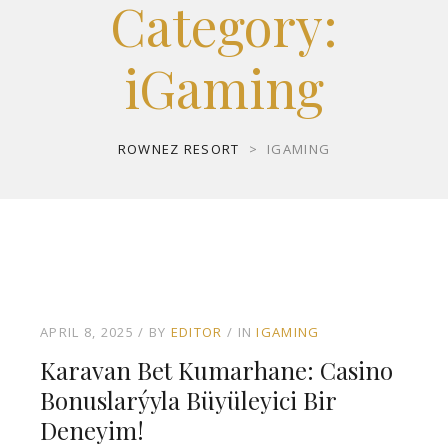
Category:
iGaming
ROWNEZ RESORT
>
IGAMING
APRIL 8, 2025
BY
EDITOR
IN
IGAMING
Karavan Bet Kumarhane: Casino
Bonuslarýyla Büyüleyici Bir
Deneyim!