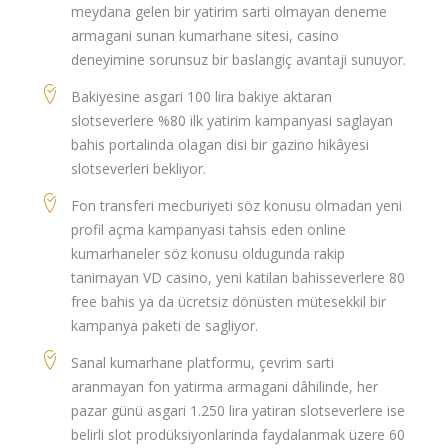
meydana gelen bir yatirim sarti olmayan deneme
armagani sunan kumarhane sitesi, casino
deneyimine sorunsuz bir baslangiç avantaji sunuyor.
Bakiyesine asgari 100 lira bakiye aktaran
slotseverlere %80 ilk yatirim kampanyasi saglayan
bahis portalinda olagan disi bir gazino hikâyesi
slotseverleri bekliyor.
Fon transferi mecburiyeti söz konusu olmadan yeni
profil açma kampanyasi tahsis eden online
kumarhaneler söz konusu oldugunda rakip
tanimayan VD casino, yeni katilan bahisseverlere 80
free bahis ya da ücretsiz dönüsten mütesekkil bir
kampanya paketi de sagliyor.
Sanal kumarhane platformu, çevrim sarti
aranmayan fon yatirma armagani dâhilinde, her
pazar günü asgari 1.250 lira yatiran slotseverlere ise
belirli slot prodüksiyonlarinda faydalanmak üzere 60