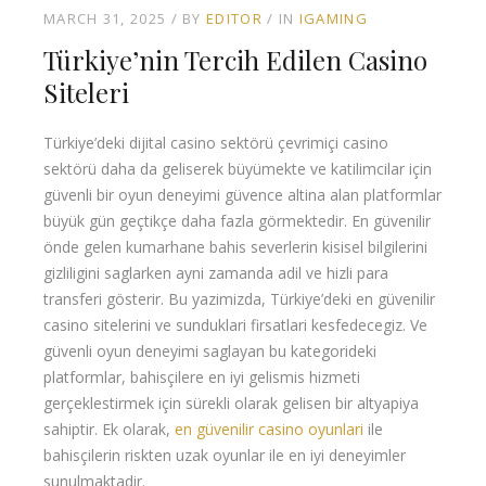
MARCH 31, 2025
BY
EDITOR
IN
IGAMING
Türkiye’nin Tercih Edilen Casino
Siteleri
Türkiye’deki dijital casino sektörü çevrimiçi casino
sektörü daha da geliserek büyümekte ve katilimcilar için
güvenli bir oyun deneyimi güvence altina alan platformlar
büyük gün geçtikçe daha fazla görmektedir. En güvenilir
önde gelen kumarhane bahis severlerin kisisel bilgilerini
gizliligini saglarken ayni zamanda adil ve hizli para
transferi gösterir. Bu yazimizda, Türkiye’deki en güvenilir
casino sitelerini ve sunduklari firsatlari kesfedecegiz. Ve
güvenli oyun deneyimi saglayan bu kategorideki
platformlar, bahisçilere en iyi gelismis hizmeti
gerçeklestirmek için sürekli olarak gelisen bir altyapiya
sahiptir. Ek olarak,
en güvenilir casino oyunlari
ile
bahisçilerin riskten uzak oyunlar ile en iyi deneyimler
sunulmaktadir.