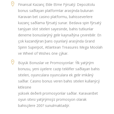
Finansal Kazanç Elde Etme Fýrsatý: Depozitolu
bonus saðlayan platformlar arasýnda bulunan
Karavan bet casino platformu, bahisseverlere
kazanç saðlama fýrsatý sunar. Bedava spin fýrsatý
tanýyan slot siteleri sayesinde, bahis tutkunlar
deneme bonuslarýný gelir kaynaðýna çevirebilir. En
çok kazandýran þans oyunlarý arasýnda Grand
Spinn Superpot, Atlantean Treasures Mega Moolah
ve Wheel of Wishes öne çýkar.
Büyük Bonuslar ve Promosyonlar: Ýlk yatýrým
bonusu, yeni üyelere cazip teklifler saðlayan bahis
siteleri, oyunculara oyunculara ek gelir imkâný
saðlar. Casino bonus veren bahis siteleri kullanýcý
kitlesine
yüksek deðerli promosyonlar saðlar. KaravanBet
oyun sitesi yatýrýmsýz promosyon olarak
bahisçilere 200? sunulmaktadýr.