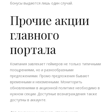
бонусы выдаются лишь один случай.
Прочие акции
главного
портала
Компания завлекает геймеров не только типичными
поощрениями, но и разнообразными
предложениями. Промо предложения бывают
временными и неизменными. Мониторить
обновлениями в акционной политике необходимо в
нужном секции. Доступные вознаграждения также
доступны в аккаунте.