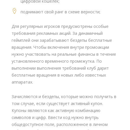
цифровой кошелек;
поднимают свой ранг в схеме верности;
Для регулярных игроков предусмотрены особые
требования рекламных акций. За динамичный
геймплей они зарабатывают бездепы бесплатные
вращения. Чтобы включения внутри промоакции
нужно участвовать на реальные финансы в течение
установленного временного промежутка. По
выполнении выполнения требований клуб дарит
бесплатные вращения в новых либо известных
аппаратах.
Зачисляются и бездепы, которые можно получить в
том случае, если существует активный купон.
Купоны являются как активную комбинацию
символов и цифр. Ввести код нужно внутрь
общедоступное поле, расположенное в личном