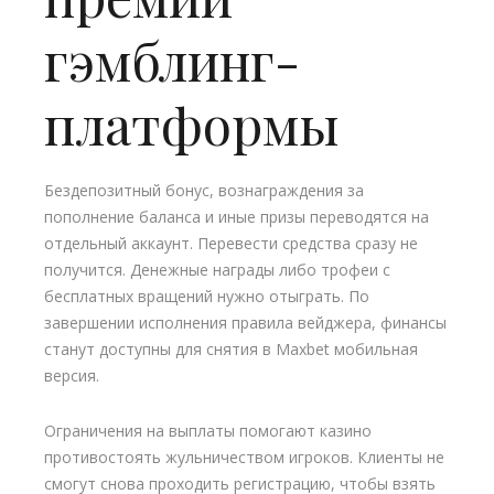
гэмблинг-
платформы
Бездепозитный бонус, вознаграждения за
пополнение баланса и иные призы переводятся на
отдельный аккаунт. Перевести средства сразу не
получится. Денежные награды либо трофеи с
бесплатных вращений нужно отыграть. По
завершении исполнения правила вейджера, финансы
станут доступны для снятия в Maxbet мобильная
версия.
Ограничения на выплаты помогают казино
противостоять жульничеством игроков. Клиенты не
смогут снова проходить регистрацию, чтобы взять