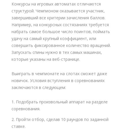
Конкурсы на игровых автоматах отличаются
структурой. Чемпионом оказывается участник,
завершивший все критерии зачисления баллов.
Например, на конкурсных состязаниях требуется
набрать самое большое число поинтов, поймать
удачу на самый крупный коэффициент, или
совершить фиксированное количество вращений.
Запускать спины нужно в тех самых машинах,
которые указаны на веб-странице.
Выиграть в чемпионате на слотах сможет даже
новичок. Условия вступления в соревнованиях
заключаются в следующем:
Подобрать произвольный аппарат на разделе
соревнования.
Пройти отбор, сделав 10 раундов по заданной
ставке.